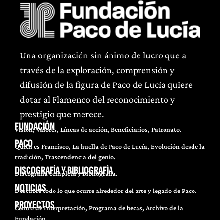
Una organización sin ánimo de lucro que a
través de la exploración, comprensión y
difusión de la figura de Paco de Lucía quiere
dotar al Flamenco del reconocimiento y
prestigio que merece.
FUNDACIÓN
Visión, Valores, Líneas de acción, Beneficiarios, Patronato.
PACO
Quién es Francisco, La huella de Paco de Lucía, Evolución desde la
tradición, Trascendencia del genio.
DISCOGRAFÍA Y BIBLIOGRAFÍA
Discografía completa y Bibliografía.
NOTICIAS
Descubre todo lo que ocurre alrededor del arte y legado de Paco.
PROYECTOS
Centro de Interpretación, Programa de becas, Archivo de la
Fundación.