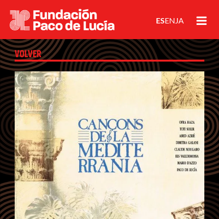
ES
EN
JA
VOLVER