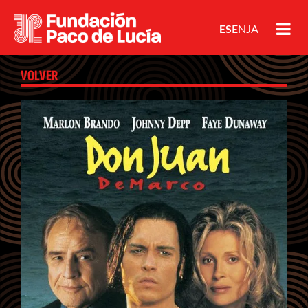
ES
EN
JA
VOLVER