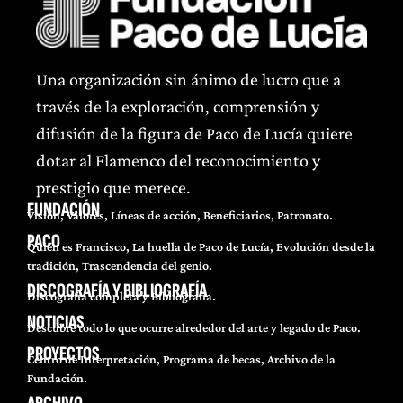
Una organización sin ánimo de lucro que a
través de la exploración, comprensión y
difusión de la figura de Paco de Lucía quiere
dotar al Flamenco del reconocimiento y
prestigio que merece.
FUNDACIÓN
Visión, Valores, Líneas de acción, Beneficiarios, Patronato.
PACO
Quién es Francisco, La huella de Paco de Lucía, Evolución desde la
tradición, Trascendencia del genio.
DISCOGRAFÍA Y BIBLIOGRAFÍA
Discografía completa y Bibliografía.
NOTICIAS
Descubre todo lo que ocurre alrededor del arte y legado de Paco.
PROYECTOS
Centro de Interpretación, Programa de becas, Archivo de la
Fundación.