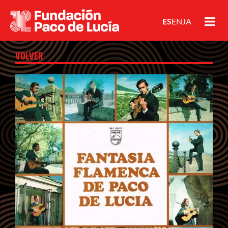
ES
EN
JA
VOLVER