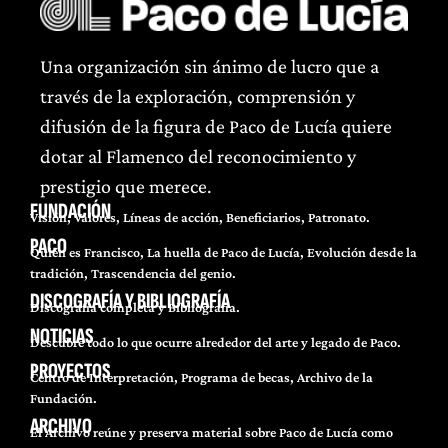
Una organización sin ánimo de lucro que a
través de la exploración, comprensión y
difusión de la figura de Paco de Lucía quiere
dotar al Flamenco del reconocimiento y
prestigio que merece.
FUNDACIÓN
Visión, Valores, Líneas de acción, Beneficiarios, Patronato.
PACO
Quién es Francisco, La huella de Paco de Lucía, Evolución desde la
tradición, Trascendencia del genio.
DISCOGRAFÍA Y BIBLIOGRAFÍA
Discografía completa y Bibliografía.
NOTICIAS
Descubre todo lo que ocurre alrededor del arte y legado de Paco.
PROYECTOS
Centro de Interpretación, Programa de becas, Archivo de la
Fundación.
ARCHIVO
El Archivo reúne y preserva material sobre Paco de Lucía como