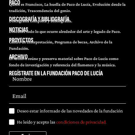
PACO
Quién es Francisco, La huella de Paco de Lucía, Evolución desde la
tradición, Trascendencia del genio.
DISCOGRAFÍA Y BIBLIOGRAFÍA
Discografía completa y Bibliografía.
NOTICIAS
Descubre todo lo que ocurre alrededor del arte y legado de Paco.
PROYECTOS
Centro de Interpretación, Programa de becas, Archivo de la
Fundación.
ARCHIVO
El Archivo reúne y preserva material sobre Paco de Lucía como
fondo de investigación y referencia del flamenco y la música.
REGÍSTRATE EN LA FUNDACIÓN PACO DE LUCÍA
Deseo estar informado de las novedades de la fundación
He leído y acepto las
condiciones de privacidad.