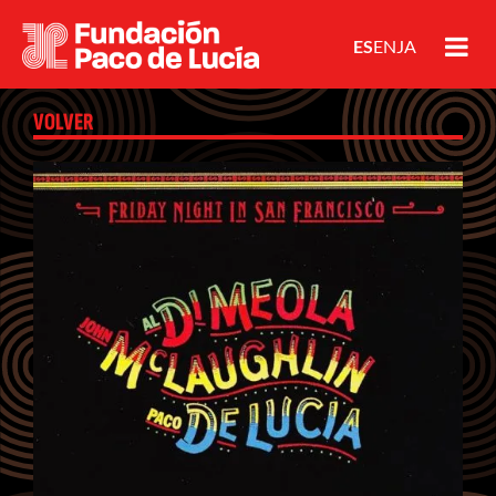
ES
EN
JA
VOLVER