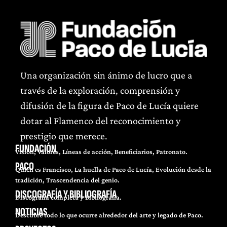
Una organización sin ánimo de lucro que a
través de la exploración, comprensión y
difusión de la figura de Paco de Lucía quiere
dotar al Flamenco del reconocimiento y
prestigio que merece.
FUNDACIÓN
Visión, Valores, Líneas de acción, Beneficiarios, Patronato.
PACO
Quién es Francisco, La huella de Paco de Lucía, Evolución desde la
tradición, Trascendencia del genio.
DISCOGRAFÍA Y BIBLIOGRAFÍA
Discografía completa y Bibliografía.
NOTICIAS
Descubre todo lo que ocurre alrededor del arte y legado de Paco.