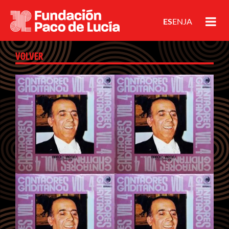
ES
EN
JA
VOLVER