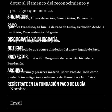
dotar al Flamenco del reconocimiento y
prestigio que merece.
FUNDACIÓN
Visión, Valores, Líneas de acción, Beneficiarios, Patronato.
PACO
Quién es Francisco, La huella de Paco de Lucía, Evolución desde la
tradición, Trascendencia del genio.
DISCOGRAFÍA Y BIBLIOGRAFÍA
Discografía completa y Bibliografía.
NOTICIAS
Descubre todo lo que ocurre alrededor del arte y legado de Paco.
PROYECTOS
Centro de Interpretación, Programa de becas, Archivo de la
Fundación.
ARCHIVO
El Archivo reúne y preserva material sobre Paco de Lucía como
fondo de investigación y referencia del flamenco y la música.
REGÍSTRATE EN LA FUNDACIÓN PACO DE LUCÍA