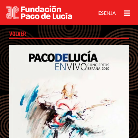
ES
EN
JA
VOLVER