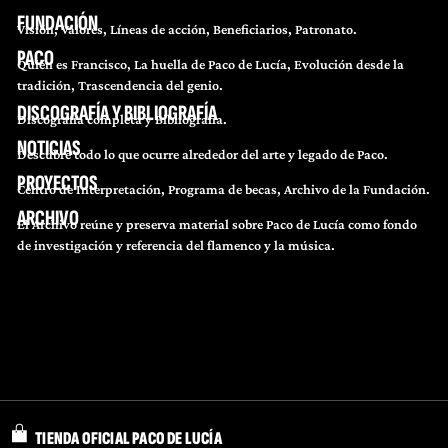
FUNDACIÓN
Visión, Valores, Líneas de acción, Beneficiarios, Patronato.
PACO
Quién es Francisco, La huella de Paco de Lucía, Evolución desde la
tradición, Trascendencia del genio.
DISCOGRAFÍA Y BIBLIOGRAFÍA
Discografía completa y Bibliografía.
NOTICIAS
Descubre todo lo que ocurre alrededor del arte y legado de Paco.
PROYECTOS
Centro de Interpretación, Programa de becas, Archivo de la Fundación.
ARCHIVO
El Archivo reúne y preserva material sobre Paco de Lucía como fondo
de investigación y referencia del flamenco y la música.
TIENDA OFICIAL PACO DE LUCÍA