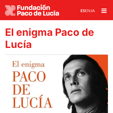
ES
EN
JA
El enigma Paco de
Lucía