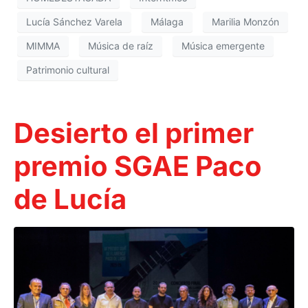
Lucía Sánchez Varela
Málaga
Marilia Monzón
MIMMA
Música de raíz
Música emergente
Patrimonio cultural
Desierto el primer
premio SGAE Paco
de Lucía