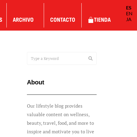
ES
EN
S
ARCHIVO
CONTACTO
TIENDA
JA
About
Our lifestyle blog provides
valuable content on wellness,
beauty, travel, food, and more to
inspire and motivate you to live