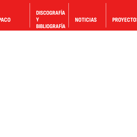
DISCOGRAFÍA
PACO
Y
NOTICIAS
PROYECTO
BIBLIOGRAFÍA
DESTACADAPRINCIPAL
ALGECIRAS
HOMEDESTACADA
ENCUENTRO INTERNACIONAL
DE GUITARRA
FARRUQUITO
FLAMENCO
GUITARRA FLAMENCA
HOMEDESTACADA
KIKI MORENTE
LUTHIERS
MASTERCLASS FLAMENCO
11, 2026
junio 10, 2026
PACO DE LUCÍA