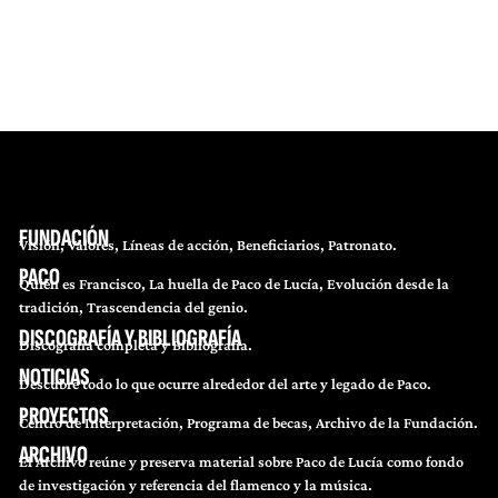
FUNDACIÓN
Visión, Valores, Líneas de acción, Beneficiarios, Patronato.
PACO
Quién es Francisco, La huella de Paco de Lucía, Evolución desde la
tradición, Trascendencia del genio.
DISCOGRAFÍA Y BIBLIOGRAFÍA
Discografía completa y Bibliografía.
NOTICIAS
Descubre todo lo que ocurre alrededor del arte y legado de Paco.
PROYECTOS
Centro de Interpretación, Programa de becas, Archivo de la Fundación.
ARCHIVO
El Archivo reúne y preserva material sobre Paco de Lucía como fondo
de investigación y referencia del flamenco y la música.