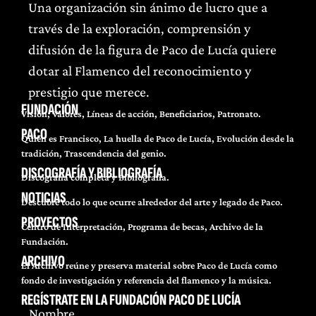
Una organización sin ánimo de lucro que a
través de la exploración, comprensión y
difusión de la figura de Paco de Lucía quiere
dotar al Flamenco del reconocimiento y
prestigio que merece.
FUNDACIÓN
Visión, Valores, Líneas de acción, Beneficiarios, Patronato.
PACO
Quién es Francisco, La huella de Paco de Lucía, Evolución desde la
tradición, Trascendencia del genio.
DISCOGRAFÍA Y BIBLIOGRAFÍA
Discografía completa y Bibliografía.
NOTICIAS
Descubre todo lo que ocurre alrededor del arte y legado de Paco.
PROYECTOS
Centro de Interpretación, Programa de becas, Archivo de la
Fundación.
ARCHIVO
El Archivo reúne y preserva material sobre Paco de Lucía como
fondo de investigación y referencia del flamenco y la música.
REGÍSTRATE EN LA FUNDACIÓN PACO DE LUCÍA