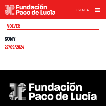
ES
EN
JA
VOLVER
SONY
27/09/2024