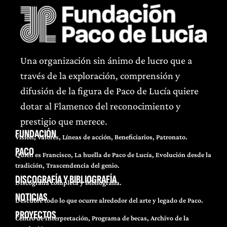
Una organización sin ánimo de lucro que a
través de la exploración, comprensión y
difusión de la figura de Paco de Lucía quiere
dotar al Flamenco del reconocimiento y
prestigio que merece.
FUNDACIÓN
Visión, Valores, Líneas de acción, Beneficiarios, Patronato.
PACO
Quién es Francisco, La huella de Paco de Lucía, Evolución desde la
tradición, Trascendencia del genio.
DISCOGRAFÍA Y BIBLIOGRAFÍA
Discografía completa y Bibliografía.
NOTICIAS
Descubre todo lo que ocurre alrededor del arte y legado de Paco.
PROYECTOS
Centro de Interpretación, Programa de becas, Archivo de la