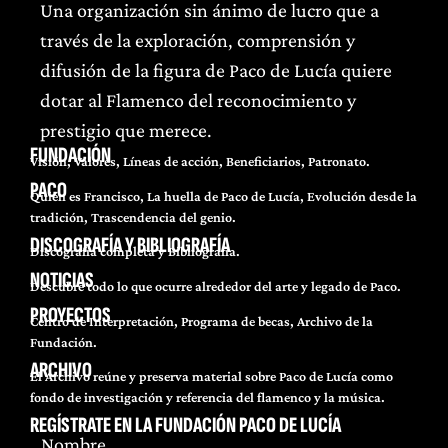
Una organización sin ánimo de lucro que a
través de la exploración, comprensión y
difusión de la figura de Paco de Lucía quiere
dotar al Flamenco del reconocimiento y
prestigio que merece.
FUNDACIÓN
Visión, Valores, Líneas de acción, Beneficiarios, Patronato.
PACO
Quién es Francisco, La huella de Paco de Lucía, Evolución desde la
tradición, Trascendencia del genio.
DISCOGRAFÍA Y BIBLIOGRAFÍA
Discografía completa y Bibliografía.
NOTICIAS
Descubre todo lo que ocurre alrededor del arte y legado de Paco.
PROYECTOS
Centro de Interpretación, Programa de becas, Archivo de la
Fundación.
ARCHIVO
El Archivo reúne y preserva material sobre Paco de Lucía como
fondo de investigación y referencia del flamenco y la música.
REGÍSTRATE EN LA FUNDACIÓN PACO DE LUCÍA