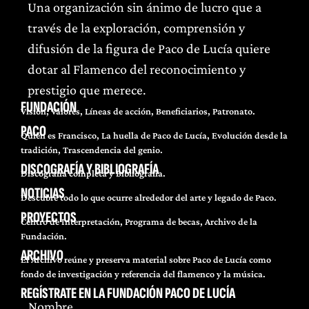
Una organización sin ánimo de lucro que a
través de la exploración, comprensión y
difusión de la figura de Paco de Lucía quiere
dotar al Flamenco del reconocimiento y
prestigio que merece.
FUNDACIÓN
Visión, Valores, Líneas de acción, Beneficiarios, Patronato.
PACO
Quién es Francisco, La huella de Paco de Lucía, Evolución desde la
tradición, Trascendencia del genio.
DISCOGRAFÍA Y BIBLIOGRAFÍA
Discografía completa y Bibliografía.
NOTICIAS
Descubre todo lo que ocurre alrededor del arte y legado de Paco.
PROYECTOS
Centro de Interpretación, Programa de becas, Archivo de la
Fundación.
ARCHIVO
El Archivo reúne y preserva material sobre Paco de Lucía como
fondo de investigación y referencia del flamenco y la música.
REGÍSTRATE EN LA FUNDACIÓN PACO DE LUCÍA