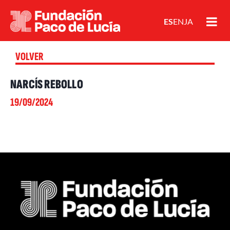
ES
EN
JA
VOLVER
NARCÍS REBOLLO
19/09/2024