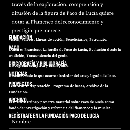
través de la exploración, comprensión y
difusión de la figura de Paco de Lucía quiere
dotar al Flamenco del reconocimiento y
prestigio que merece.
FUNDACIÓN
Visión, Valores, Líneas de acción, Beneficiarios, Patronato.
PACO
Quién es Francisco, La huella de Paco de Lucía, Evolución desde la
tradición, Trascendencia del genio.
DISCOGRAFÍA Y BIBLIOGRAFÍA
Discografía completa y Bibliografía.
NOTICIAS
Descubre todo lo que ocurre alrededor del arte y legado de Paco.
PROYECTOS
Centro de Interpretación, Programa de becas, Archivo de la
Fundación.
ARCHIVO
El Archivo reúne y preserva material sobre Paco de Lucía como
fondo de investigación y referencia del flamenco y la música.
REGÍSTRATE EN LA FUNDACIÓN PACO DE LUCÍA