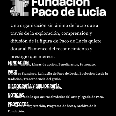
Una organización sin ánimo de lucro que a
través de la exploración, comprensión y
difusión de la figura de Paco de Lucía quiere
dotar al Flamenco del reconocimiento y
prestigio que merece.
FUNDACIÓN
Visión, Valores, Líneas de acción, Beneficiarios, Patronato.
PACO
Quién es Francisco, La huella de Paco de Lucía, Evolución desde la
tradición, Trascendencia del genio.
DISCOGRAFÍA Y BIBLIOGRAFÍA
Discografía completa y Bibliografía.
NOTICIAS
Descubre todo lo que ocurre alrededor del arte y legado de Paco.
PROYECTOS
Centro de Interpretación, Programa de becas, Archivo de la
Fundación.