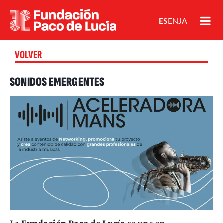
ES
EN
JA
VOLVER
SONIDOS EMERGENTES
La
Fundación Paco de Lucía
se une en