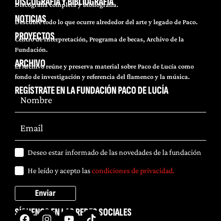
DISCOGRAFÍA Y BIBLIOGRAFÍA
Discografía completa y Bibliografía.
NOTICIAS
Descubre todo lo que ocurre alrededor del arte y legado de Paco.
PROYECTOS
Centro de Interpretación, Programa de becas, Archivo de la
Fundación.
ARCHIVO
El Archivo reúne y preserva material sobre Paco de Lucía como
fondo de investigación y referencia del flamenco y la música.
REGÍSTRATE EN LA FUNDACIÓN PACO DE LUCÍA
Deseo estar informado de las novedades de la fundación
He leído y acepto las
condiciones de privacidad.
Enviar
SÍGUENOS EN LAS REDES SOCIALES