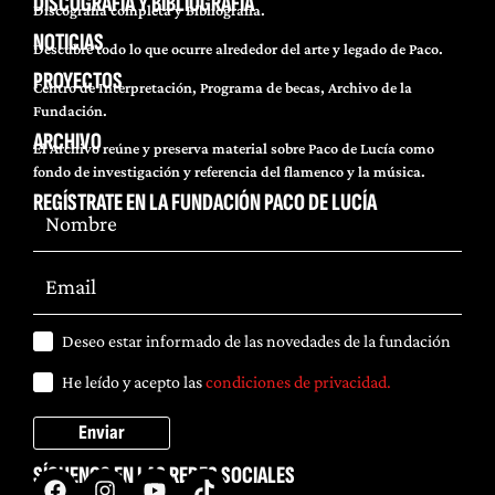
DISCOGRAFÍA Y BIBLIOGRAFÍA
Discografía completa y Bibliografía.
NOTICIAS
Descubre todo lo que ocurre alrededor del arte y legado de Paco.
PROYECTOS
Centro de Interpretación, Programa de becas, Archivo de la
Fundación.
ARCHIVO
El Archivo reúne y preserva material sobre Paco de Lucía como
fondo de investigación y referencia del flamenco y la música.
REGÍSTRATE EN LA FUNDACIÓN PACO DE LUCÍA
Deseo estar informado de las novedades de la fundación
He leído y acepto las
condiciones de privacidad.
Enviar
SÍGUENOS EN LAS REDES SOCIALES