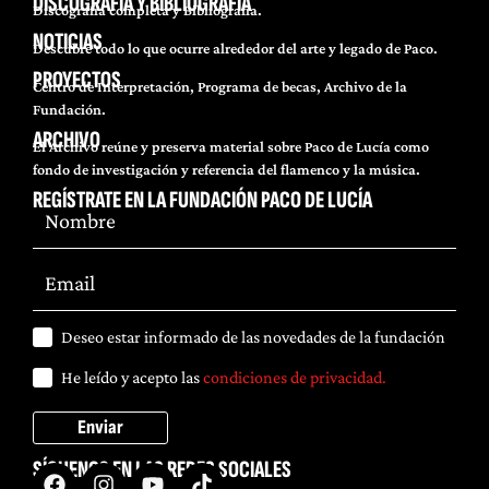
DISCOGRAFÍA Y BIBLIOGRAFÍA
Discografía completa y Bibliografía.
NOTICIAS
Descubre todo lo que ocurre alrededor del arte y legado de Paco.
PROYECTOS
Centro de Interpretación, Programa de becas, Archivo de la
Fundación.
ARCHIVO
El Archivo reúne y preserva material sobre Paco de Lucía como
fondo de investigación y referencia del flamenco y la música.
REGÍSTRATE EN LA FUNDACIÓN PACO DE LUCÍA
Deseo estar informado de las novedades de la fundación
He leído y acepto las
condiciones de privacidad.
Enviar
SÍGUENOS EN LAS REDES SOCIALES