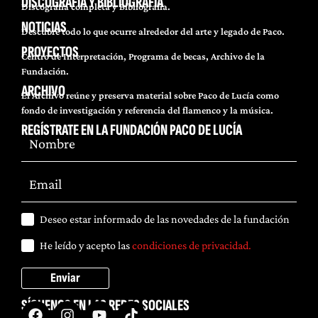
DISCOGRAFÍA Y BIBLIOGRAFÍA
Discografía completa y Bibliografía.
NOTICIAS
Descubre todo lo que ocurre alrededor del arte y legado de Paco.
PROYECTOS
Centro de Interpretación, Programa de becas, Archivo de la
Fundación.
ARCHIVO
El Archivo reúne y preserva material sobre Paco de Lucía como
fondo de investigación y referencia del flamenco y la música.
REGÍSTRATE EN LA FUNDACIÓN PACO DE LUCÍA
Deseo estar informado de las novedades de la fundación
He leído y acepto las
condiciones de privacidad.
Enviar
SÍGUENOS EN LAS REDES SOCIALES